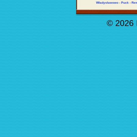
Władysławowo
-
Puck
-
Re
© 2026 