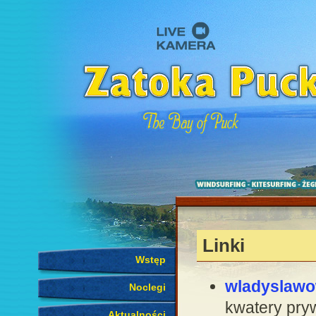
Linki
Wstęp
wladyslawo
Noclegi
kwatery pryw
Aktualności