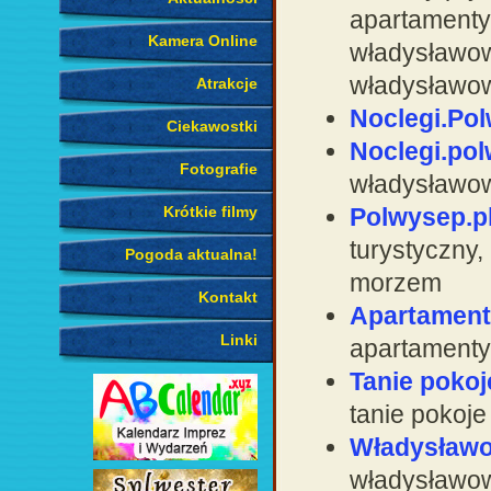
apartamenty,
Kamera Online
władysławow
władysławo
Atrakcje
Noclegi.Pol
Ciekawostki
Noclegi.po
Fotografie
władysławo
Krótkie filmy
Polwysep.p
turystyczny,
Pogoda aktualna!
morzem
Kontakt
Apartament
Linki
apartamenty
Tanie poko
tanie pokoj
Władysław
władysławow