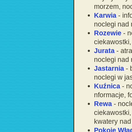
morzem, nocl
Karwia
- in
noclegi nad
Rozewie
- n
ciekawostki
Jurata
- atr
noclegi nad 
Jastarnia
- 
noclegi w jas
Kuźnica
- n
nformacje, 
Rewa
- nocl
ciekawostki
kwatery na
Pokoje Wła