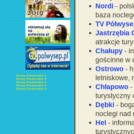
Nordi
- pols
baza nocle
TV Pólwyse
Jastrzębia 
atrakcje tur
Chałupy
- i
gościnne w 
Ostrowo
- h
Strony Partnerskie 1
letniskowe, 
Strony Partnerskie 2
Strony Partnerskie 3
Chłapowo
-
Strony Partnerskie 4
Strony Partnerskie 5
turystyczny
Dębki
- bog
noclegi nad
Hel
- inform
turystyczny