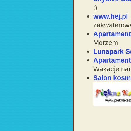
:)
www.hej.pl
-
zakwaterowa
Apartament
Morzem
Lunapark S
Apartament
Wakacje na
Salon kosm