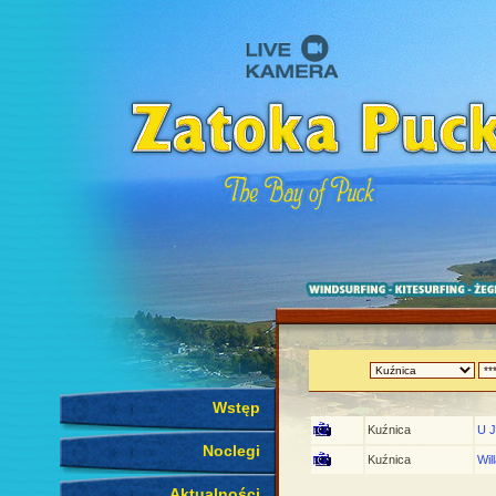
Wstęp
Kuźnica
U J
Noclegi
Kuźnica
Wil
Aktualności