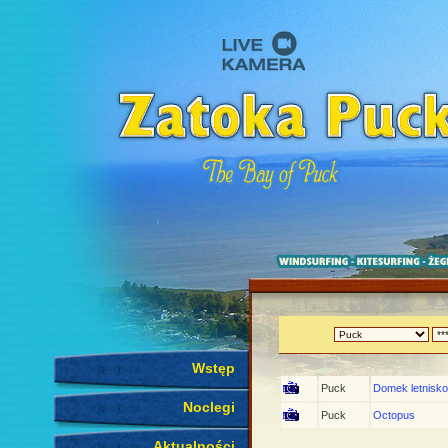
Wstęp
Puck
Domek letnisk
Noclegi
Puck
Octopus
Aktualności