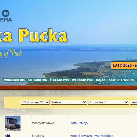
LATO 2026 - s
Władysławowo
Hotel***Rejs
Chałupy
Hotel 4-gwiazdkowy Meridian