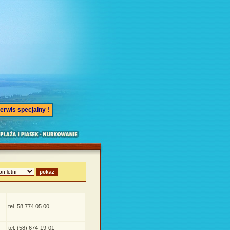
erwis specjalny !
tel. 58 774 05 00
tel. (58) 674-19-01