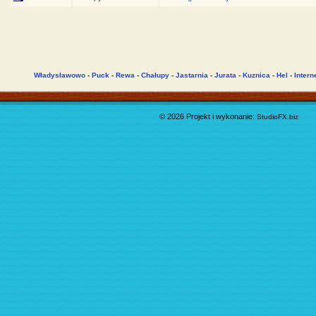
Władysławowo
-
Puck
-
Rewa
-
Chałupy
-
Jastarnia
-
Jurata
-
Kuznica
-
Hel
-
Intern
© 2026 Projekt i wykonanie:
StudioFX.biz