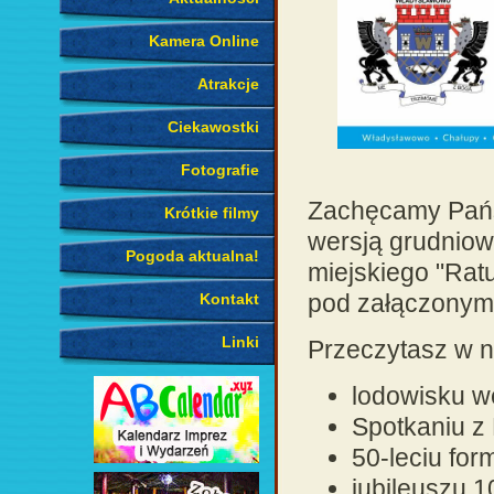
Kamera Online
Atrakcje
Ciekawostki
Fotografie
Zachęcamy Państ
Krótkie filmy
wersją grudniow
Pogoda aktualna!
miejskiego "Ratu
pod załączonym 
Kontakt
Linki
Przeczytasz w ni
lodowisku w
Spotkaniu z
50-leciu fo
jubileuszu 1