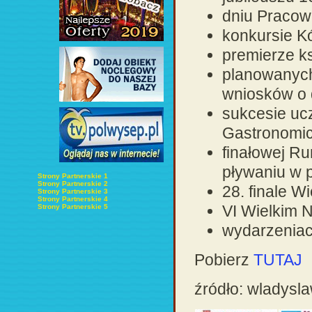
dniu Pracow
konkursie K
premierze k
planowanyc
wniosków o 
sukcesie uc
Gastronomi
finałowej R
pływaniu w 
Strony Partnerskie 1
Strony Partnerskie 2
28. finale W
Strony Partnerskie 3
Strony Partnerskie 4
VI Wielkim
Strony Partnerskie 5
wydarzeniac
Pobierz
TUTAJ
źródło: wladysl