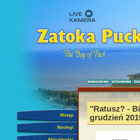
"Ratusz? - B
Wstęp
grudzień 201
Noclegi
Aktualności