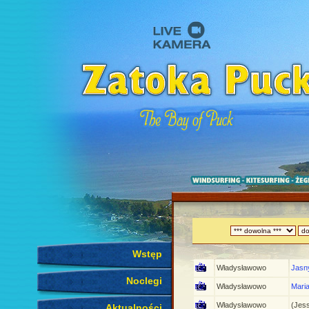
Wstęp
Władysławowo
Jasn
Noclegi
Władysławowo
Mari
Władysławowo
(Jess
Aktualności