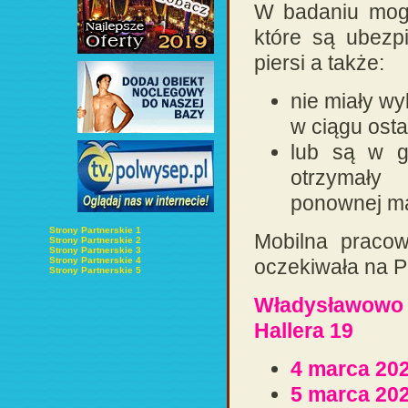
W badaniu mogą
które są ubezp
piersi a także:
nie miały w
w ciągu osta
lub są w g
otrzymały
ponownej ma
Strony Partnerskie 1
Mobilna praco
Strony Partnerskie 2
Strony Partnerskie 3
Strony Partnerskie 4
oczekiwała na P
Strony Partnerskie 5
Władysławowo –
Hallera 19
4 marca 202
5 marca 202