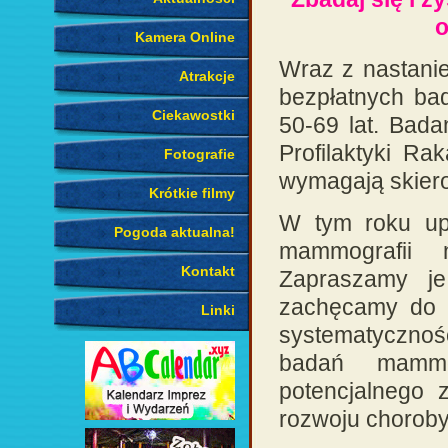
o
Kamera Online
Wraz z nastani
Atrakcje
bezpłatnych ba
Ciekawostki
50-69 lat. Bad
Profilaktyki Ra
Fotografie
wymagają skiero
Krótkie filmy
W tym roku upr
Pogoda aktualna!
mammografii 
Kontakt
Zapraszamy je
zachęcamy do i
Linki
systematycznoś
badań mammo
potencjalnego 
rozwoju choroby