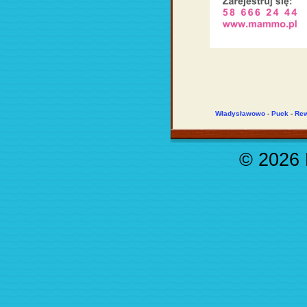
Władysławowo
-
Puck
-
Re
© 2026 