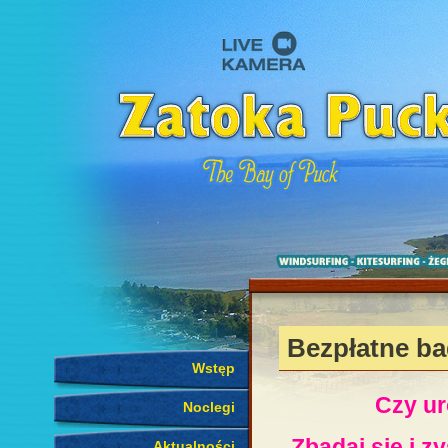
Bezpłatne b
Wstęp
Czy ur
Noclegi
Zbadaj się i z
Aktualności