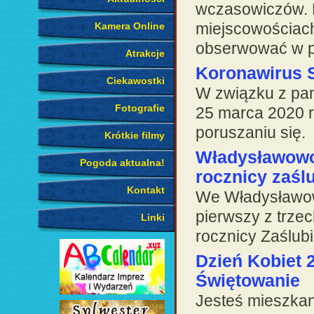
wczasowiczów. 
miejscowościach
Kamera Online
obserwować w p
Atrakcje
Koronawirus 
Ciekawostki
W związku z pa
Fotografie
25 marca 2020 r
poruszaniu się.
Krótkie filmy
Władysławowo
Pogoda aktualna!
rocznicy zaśl
Kontakt
We Władysławowi
pierwszy z trze
Linki
rocznicy Zaślub
Dzień Kobiet 
Świętowanie
Jesteś mieszka