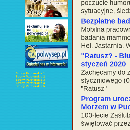
poczucie humoru
sytuacyjne, śle
Bezpłatne ba
Mobilna pracow
badania mammogr
Hel, Jastarnia,
"Ratusz? - Bi
styczeń 2020
Zachęcamy do za
Strony Partnerskie 1
Strony Partnerskie 2
styczniowego (0
Strony Partnerskie 3
Strony Partnerskie 4
Strony Partnerskie 5
"Ratusz"
Program urocz
Morzem w Puck
100-lecie Zaślu
świętować przez 