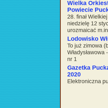
Wielka Orkies
Powiecie Puc
28. finał Wielki
niedzielę 12 st
urozmaicać m.in. 
Lodowisko Wł
To już zimowa (
Władysławowa - 
nr 1
Gazetka Pucka 
2020
Elektroniczna pu