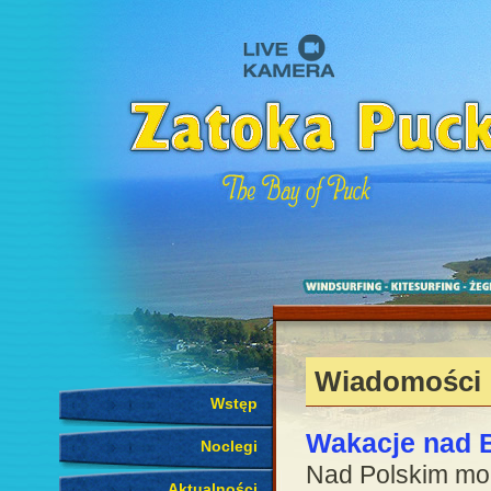
Wiadomości
Wstęp
Wakacje nad 
Noclegi
Nad Polskim mo
Aktualności