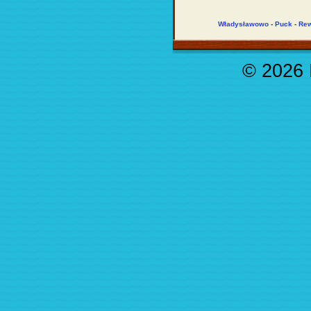
Władysławowo
-
Puck
-
Re
© 2026 